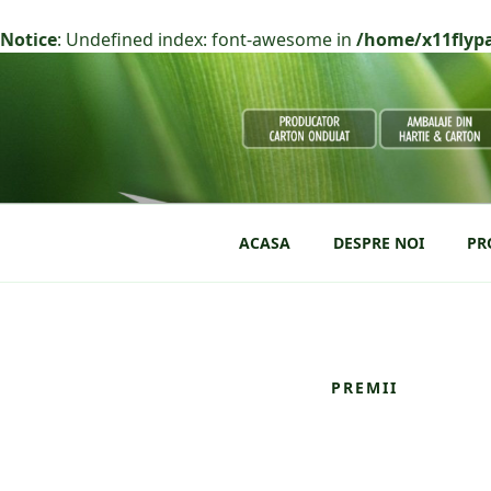
Notice
: Undefined index: font-awesome in
/home/x11flypa
Skip
to
content
FLYPACK
Producator de carton ondulat
ACASA
DESPRE NOI
PR
PREMII